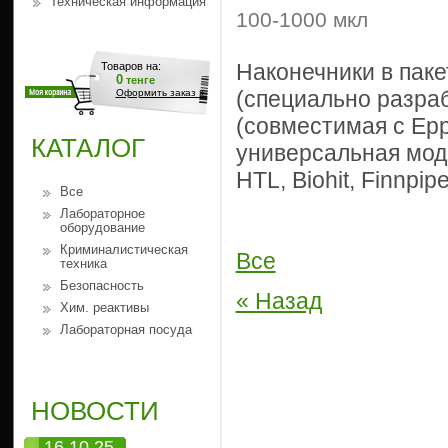
Техническая информация
100-1000 мкл
Наконечники в паке
Товаров на:
0
тенге
(специально разраб
Оформить заказ »
(совместимая с Eppe
КАТАЛОГ
универсальная моде
HTL, Biohit, Finnpipe
Все
Лабораторное
оборудование
Криминалистическая
Все
техника
Безопасность
« Назад
Хим. реактивы
Лабораторная посуда
НОВОСТИ
16.10.25