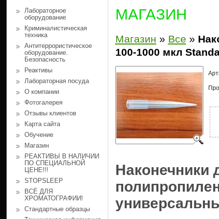
МАГАЗИН
Лабораторное
оборудование
Криминалистическая
техника
Магазин
»
Все
»
Нак
Антитеррористическое
100-1000 мкл Standa
оборудование.
Безопасность
Реактивы
Арт
Лабораторная посуда
Про
О компании
Фотогалерея
Отзывы клиентов
Карта сайта
Обучение
Магазин
РЕАКТИВЫ В НАЛИЧИИ
ПО СПЕЦИАЛЬНОЙ
Наконечники 
ЦЕНЕ!!!
STOPSLEEP
полипропилено
ВСЁ ДЛЯ
ХРОМАТОГРАФИИ!
универсальные
Cтандартные образцы