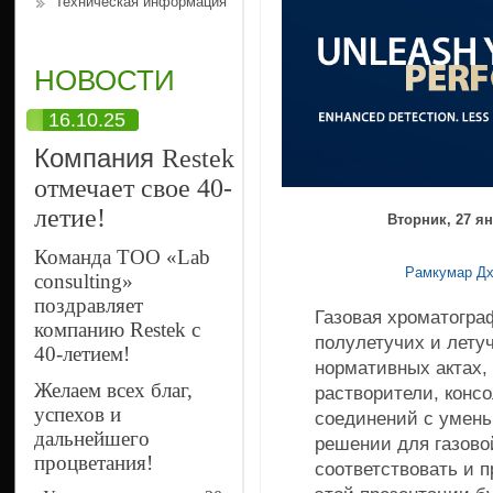
Техническая информация
НОВОСТИ
16.10.25
Компания
Restek
отмечает свое 40-
летие!
Вторник, 27 ян
Команда ТОО «Lab
Рамкумар Д
consulting»
поздравляет
Газовая хроматогра
компанию Restek с
полулетучих и лету
40-летием!
нормативных актах,
Желаем всех благ,
растворители, конс
успехов и
соединений с умень
дальнейшего
решении для газово
процветания!
соответствовать и 