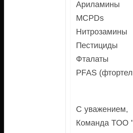
Ариламины
MCPDs
Нитрозамины
Пестициды
Фталаты
PFAS (фтортел
С уважением,
Команда ТОО "