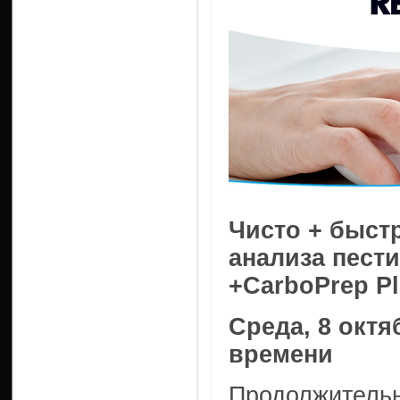
Чисто + быст
анализа пест
+CarboPrep P
Среда, 8 октя
времени
Продолжительн