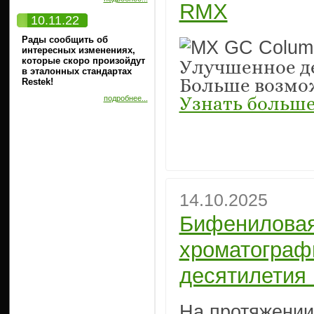
RMX
10.11.22
Рады сообщить об
интересных изменениях,
которые скоро произойдут
У
лучшенное д
в эталонных стандартах
Restek!
Больше возмо
подробнее...
Узнать больш
14.10.2025
Бифениловая
хроматографи
десятилетия
На протяжении 