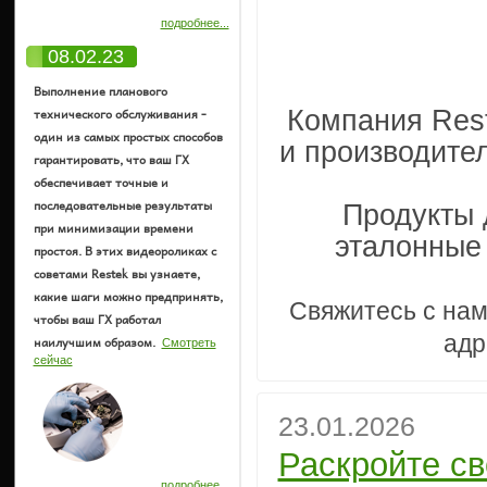
подробнее...
08.02.23
Выполнение планового
технического обслуживания -
Компания Res
один из самых простых способов
и производите
гарантировать, что ваш ГХ
обеспечивает точные и
последовательные результаты
Продукты 
при минимизации времени
эталонные
простоя. В этих видеороликах с
советами Restek вы узнаете,
какие шаги можно предпринять,
Свяжитесь с нам
чтобы ваш ГХ работал
ад
наилучшим образом.
Смотреть
сейчас
23.01.2026
Раскройте с
подробнее...