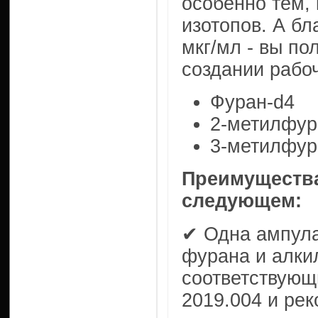
особенно тем,
изотопов. А бл
мкг/мл - вы по
создании рабоч
Фуран-d4
2-метилфур
3-метилфур
Преимущества
следующем:
✔ Одна ампула
фурана и алки
соответствую
2019.004 и ре