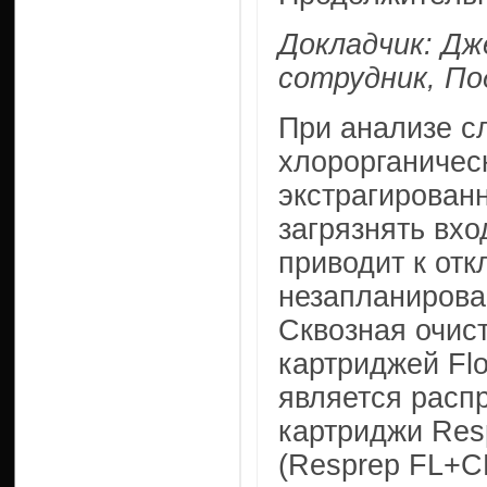
Докладчик: Дж
сотрудник, По
При анализе с
хлорорганичес
экстрагирован
загрязнять вхо
приводит к отк
незапланирова
Сквозная очис
картриджей Flo
является расп
картриджи Res
(Resprep FL+C