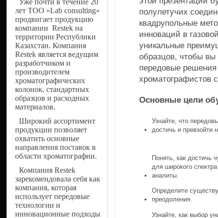
этой презентации б
Уже почти в течение 20
лет ТОО «Lab consulting»
полулетучих соедин
продвигает продукцию
квадрупольные мето
компании Restek на
инноваций в газово
территории Республики
уникальные преиму
Казахстан.
Компания
Restek является ведущим
образцов, чтобы вы
разработчиком и
передовые решения 
производителем
хроматографистов с
хроматографических
колонок, стандартных
образцов и расходных
Основные цели об
материалов.
Широкий ассортимент
Узнайте, что передов
продукции позволяет
достичь и превзойти 
охватить основные
направления поставок в
области хроматографии.
Понять, как достичь 
для широкого спектра
Компания Restek
аналиты.
зарекомендовала себя как
компания, которая
Определите существу
использует передовые
преодоления.
технологии и
инновационные подходы
Узнайте, как выбор у