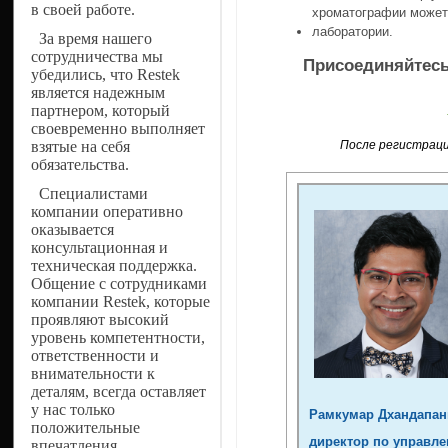
в своей работе.
хроматографии может
лаборатории.
За время нашего
сотрудничества мы
Присоединяйтесь
убедились, что Restek
является надежным
партнером, который
своевременно выполняет
взятые на себя
После регистраци
обязательства.
Специалистами
компании оперативно
оказывается
консультационная и
техническая поддержка.
Общение с сотрудниками
компании Restek, которые
проявляют высокий
уровень компетентности,
ответственности и
внимательности к
деталям, всегда оставляет
у нас только
Рамкумар Дхандапан
положительные
директор по управл
впечатления.